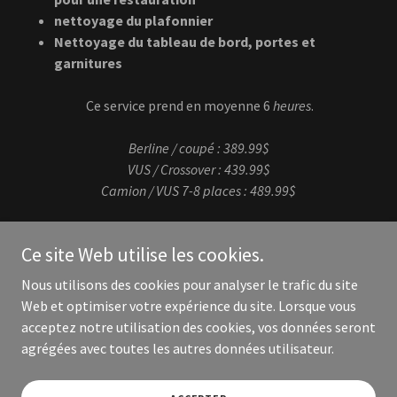
nettoyage du plafonnier
Nettoyage du tableau de bord, portes et
garnitures
Ce service prend en moyenne 6
heures
.
Berline / coupé : 389.99$
VUS / Crossover : 439.99$
Camion / VUS 7-8 places : 489.99$
Ce site Web utilise les cookies.
Copyright © 2026 Lustre Expert - Tous droits réservés.
Nous utilisons des cookies pour analyser le trafic du site
Web et optimiser votre expérience du site. Lorsque vous
Optimisé par
acceptez notre utilisation des cookies, vos données seront
agrégées avec toutes les autres données utilisateur.
AVIS LÉGAL